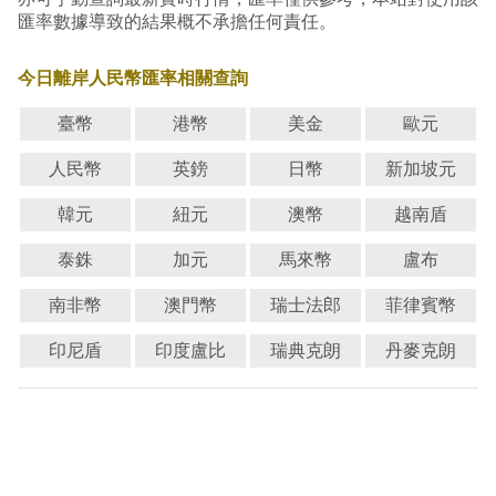
匯率數據導致的結果概不承擔任何責任。
今日離岸人民幣匯率相關查詢
臺幣
港幣
美金
歐元
人民幣
英鎊
日幣
新加坡元
韓元
紐元
澳幣
越南盾
泰銖
加元
馬來幣
盧布
南非幣
澳門幣
瑞士法郎
菲律賓幣
印尼盾
印度盧比
瑞典克朗
丹麥克朗