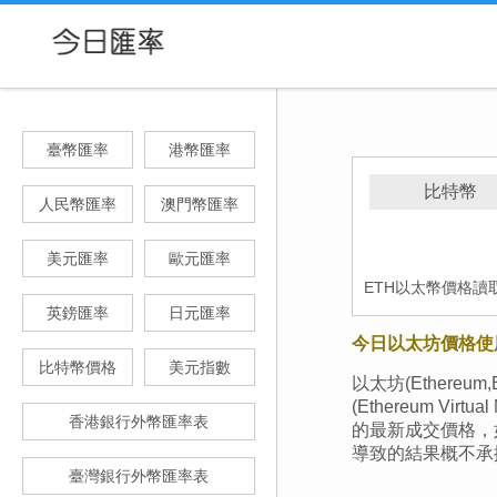
臺幣匯率
港幣匯率
比特幣
人民幣匯率
澳門幣匯率
美元匯率
歐元匯率
ETH以太幣價格讀
英鎊匯率
日元匯率
今日以太坊價格使
比特幣價格
美元指數
以太坊(Ether
(Ethereum 
香港銀行外幣匯率表
的最新成交價格，
導致的結果概不承
臺灣銀行外幣匯率表