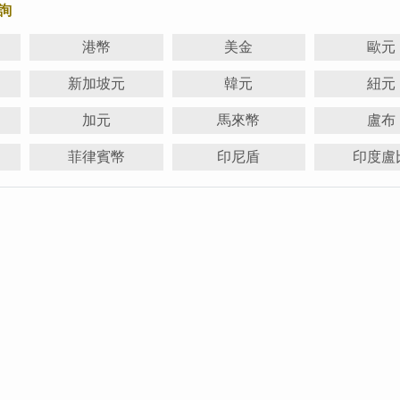
詢
港幣
美金
歐元
新加坡元
韓元
紐元
加元
馬來幣
盧布
菲律賓幣
印尼盾
印度盧