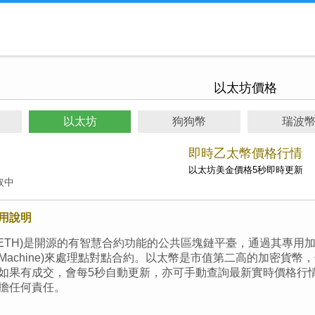
以太坊價格
以太坊
狗狗幣
瑞波
即時乙太幣價格行情
以太坊美金價格5秒即時更新
取中
用說明
eum,ETH)是開源的有智慧合約功能的公共區塊鏈平臺，通過其專用
Virtual Machine)來處理點對點合約。以太幣是市值第二高的
如果有成交，會每5秒自動更新，亦可手動查詢最新實時價格行
擔任何責任。