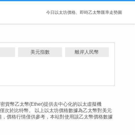
今日以太坊價格、即時乙太幣匯率走勢圖
幣
美元指數
離岸人民幣
加密貨幣乙太幣(Ether)提供去中心化的以太虛擬機
加密貨幣，僅次於比特幣。 以上以太坊價格數據為乙太幣對美元
情，價格行情僅供參考，本站對使用該乙太幣價格數據