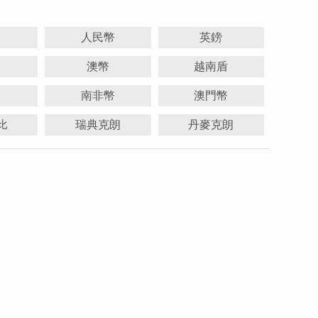
人民幣
英鎊
澳幣
越南盾
南非幣
澳門幣
比
瑞典克朗
丹麥克朗