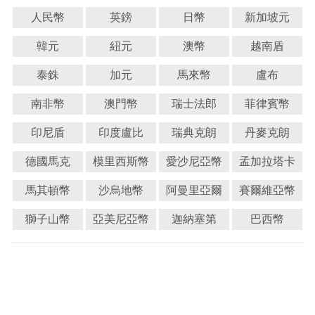
人民幣
英鎊
日幣
新加坡元
韓元
紐元
澳幣
越南盾
泰銖
加元
馬來幣
盧布
南非幣
澳門幣
瑞士法郎
菲律賓幣
印尼盾
印度盧比
瑞典克朗
丹麥克朗
德國馬克
模里西斯幣
愛沙尼亞幣
孟加拉塔卡
馬其頓幣
沙烏地幣
阿曼里亞爾
賽爾維亞幣
獅子山幣
亞美尼亞幣
迦納塞第
巴西幣