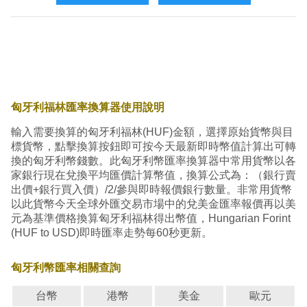
匈牙利福林匯率換算器使用說明
輸入需要換算的匈牙利福林(HUF)金額，選擇原始貨幣與目
標貨幣，點擊換算按鈕即可按今天最新即時幣值計算出可轉
換的匈牙利幣錢數。此匈牙利幣匯率換算器中常用貨幣以各
家銀行現在兌換平均匯價計算幣值，換算公式為：（銀行賣
出價+銀行買入價）/2/參與即時報價銀行數量。非常用貨幣
以此貨幣今天全球外匯交易市場中的兌美金匯率報價再以美
元為基準價格換算匈牙利福林得出幣值，Hungarian Forint
(HUF to USD)即時匯率走勢每60秒更新。
匈牙利幣匯率相關查詢
台幣
港幣
美金
歐元