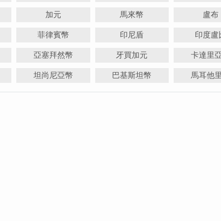
加元
馬來幣
盧布
菲律賓幣
印尼盾
印度盧
亞塞拜然幣
牙買加元
卡達里
坦尚尼亞幣
巴基斯坦幣
馬耳他