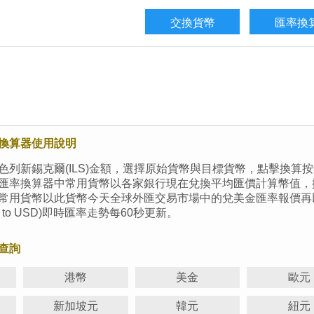
換算器使用說明
色列新錫克爾(ILS)金額，選擇原始貨幣與目標貨幣，點擊換
匯率換算器中常用貨幣以各家銀行現在兌換平均匯價計算幣值，換
常用貨幣以此貨幣今天全球外匯交易市場中的兌美金匯率報價再
l (ILS to USD)即時匯率走勢每60秒更新。
查詢
港幣
美金
歐元
新加坡元
韓元
紐元