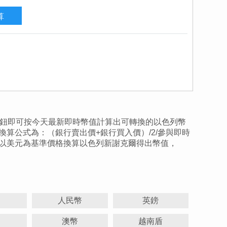
算按鈕即可按今天最新即時幣值計算出可轉換的以色列幣
算公式為：（銀行賣出價+銀行買入價）/2/參與即時
以美元為基準價格換算以色列新謝克爾得出幣值，
人民幣
英鎊
澳幣
越南盾