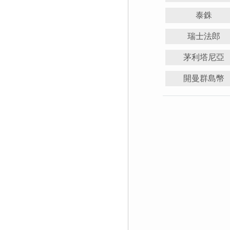
泰銖
瑞士法郎
茅利塔尼亞
開曼群島幣