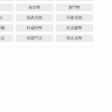
南非幣
澳門幣
比
瑞典克朗
丹麥克朗
亞爾
科威特幣
烏克蘭幣
里拉
所羅門元
塔吉克幣