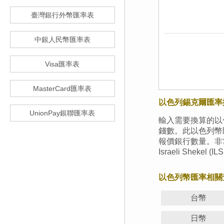
臺灣銀行外幣匯率表
中銀人民幣匯率表
Visa匯率表
MasterCard匯率表
以色列錫克爾匯率
UnionPay銀聯匯率表
輸入需要換算的以
錢數。此以色列幣
報價銀行數量。非
Israeli Sheke
以色列幣匯率相關
台幣
日幣