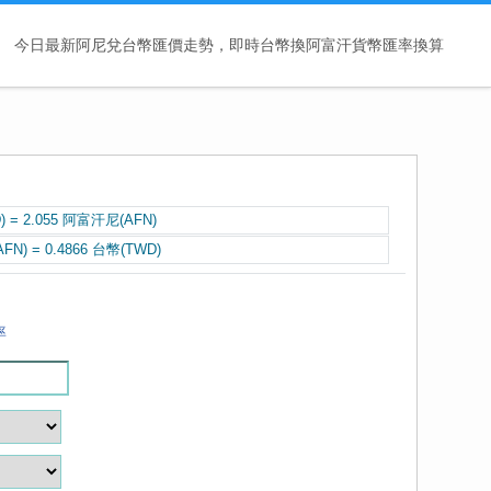
今日最新阿尼兌台幣匯價走勢，即時台幣換阿富汗貨幣匯率換算
) = 2.055 阿富汗尼(AFN)
N) = 0.4866 台幣(TWD)
率