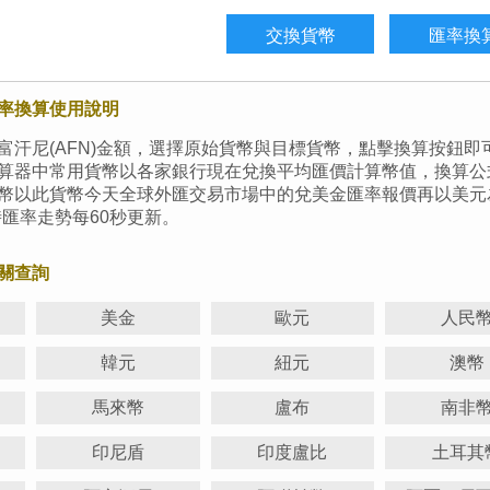
率換算使用說明
富汗尼(AFN)金額，選擇原始貨幣與目標貨幣，點擊換算按鈕
算器中常用貨幣以各家銀行現在兌換平均匯價計算幣值，換算公式
以此貨幣今天全球外匯交易市場中的兌美金匯率報價再以美元為基準價
)即時匯率走勢每60秒更新。
關查詢
美金
歐元
人民
韓元
紐元
澳幣
馬來幣
盧布
南非
印尼盾
印度盧比
土耳其