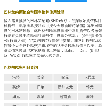
巴林第納爾換台幣匯率換算使用說明
輸入需要換算的巴林第納爾(BHD)金額，選擇原始貨幣與目
標貨幣，點擊換算按鈕即可按今天最新即時幣值計算出可轉
換的巴林幣錢數。此巴林幣匯率換算器中常用貨幣以各家銀
行現在兌換平均匯價計算幣值，換算公式為：（銀行賣出價
+銀行買入價）/2/參與即時報價銀行數量。非常用貨幣以此
貨幣今天全球外匯交易市場中的兌美金匯率報價再以美元為
基準價格換算巴林第納爾得出幣值，Bahraini Dinar (BHD
to TWD)即時匯率走勢每60秒更新。
巴林幣匯率相關查詢
港幣
美金
歐元
人民幣
英鎊
日幣
新加坡元
韓元
紐元
澳幣
越南盾
泰銖