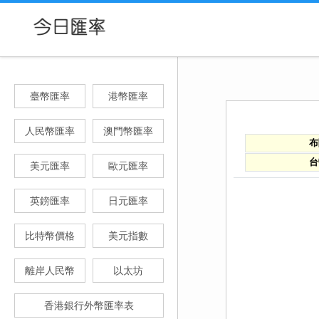
臺幣匯率
港幣匯率
人民幣匯率
澳門幣匯率
布
台
美元匯率
歐元匯率
英鎊匯率
日元匯率
比特幣價格
美元指數
離岸人民幣
以太坊
香港銀行外幣匯率表