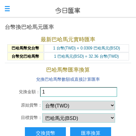
台幣換巴哈馬元匯率
最新巴哈馬元實時匯率
巴哈馬幣兌台幣
1 台幣(TWD) = 0.0309 巴哈馬元(BSD)
台幣兌巴哈馬幣
1 巴哈馬元(BSD) = 32.36 台幣(TWD)
巴哈馬幣匯率換算
兌換巴哈馬幣數額或直接計算匯率
兌換金額：
原始貨幣：
目標貨幣：