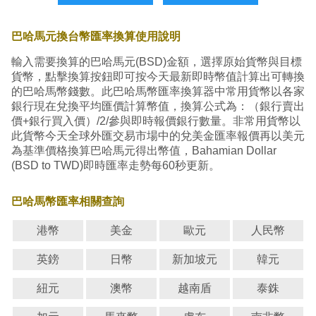
巴哈馬元換台幣匯率換算使用說明
輸入需要換算的巴哈馬元(BSD)金額，選擇原始貨幣與目標
貨幣，點擊換算按鈕即可按今天最新即時幣值計算出可轉換
的巴哈馬幣錢數。此巴哈馬幣匯率換算器中常用貨幣以各家
銀行現在兌換平均匯價計算幣值，換算公式為：（銀行賣出
價+銀行買入價）/2/參與即時報價銀行數量。非常用貨幣以
此貨幣今天全球外匯交易市場中的兌美金匯率報價再以美元
為基準價格換算巴哈馬元得出幣值，Bahamian Dollar
(BSD to TWD)即時匯率走勢每60秒更新。
巴哈馬幣匯率相關查詢
港幣
美金
歐元
人民幣
英鎊
日幣
新加坡元
韓元
紐元
澳幣
越南盾
泰銖