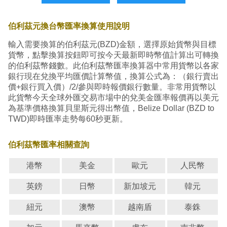
伯利茲元換台幣匯率換算使用說明
輸入需要換算的伯利茲元(BZD)金額，選擇原始貨幣與目標
貨幣，點擊換算按鈕即可按今天最新即時幣值計算出可轉換
的伯利茲幣錢數。此伯利茲幣匯率換算器中常用貨幣以各家
銀行現在兌換平均匯價計算幣值，換算公式為：（銀行賣出
價+銀行買入價）/2/參與即時報價銀行數量。非常用貨幣以
此貨幣今天全球外匯交易市場中的兌美金匯率報價再以美元
為基準價格換算貝里斯元得出幣值，Belize Dollar (BZD to
TWD)即時匯率走勢每60秒更新。
伯利茲幣匯率相關查詢
港幣
美金
歐元
人民幣
英鎊
日幣
新加坡元
韓元
紐元
澳幣
越南盾
泰銖