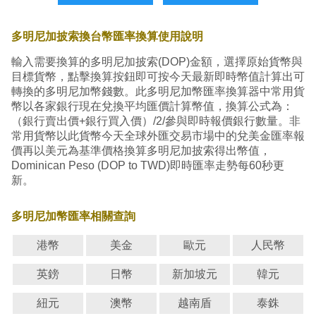
多明尼加披索換台幣匯率換算使用說明
輸入需要換算的多明尼加披索(DOP)金額，選擇原始貨幣與
目標貨幣，點擊換算按鈕即可按今天最新即時幣值計算出可
轉換的多明尼加幣錢數。此多明尼加幣匯率換算器中常用貨
幣以各家銀行現在兌換平均匯價計算幣值，換算公式為：
（銀行賣出價+銀行買入價）/2/參與即時報價銀行數量。非
常用貨幣以此貨幣今天全球外匯交易市場中的兌美金匯率報
價再以美元為基準價格換算多明尼加披索得出幣值，
Dominican Peso (DOP to TWD)即時匯率走勢每60秒更
新。
多明尼加幣匯率相關查詢
港幣
美金
歐元
人民幣
英鎊
日幣
新加坡元
韓元
紐元
澳幣
越南盾
泰銖