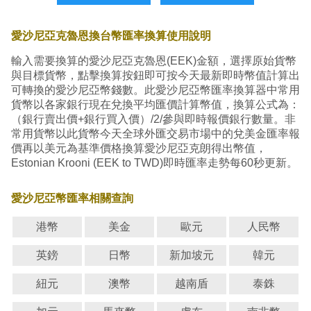
愛沙尼亞克魯恩換台幣匯率換算使用說明
輸入需要換算的愛沙尼亞克魯恩(EEK)金額，選擇原始貨幣
與目標貨幣，點擊換算按鈕即可按今天最新即時幣值計算出
可轉換的愛沙尼亞幣錢數。此愛沙尼亞幣匯率換算器中常用
貨幣以各家銀行現在兌換平均匯價計算幣值，換算公式為：
（銀行賣出價+銀行買入價）/2/參與即時報價銀行數量。非
常用貨幣以此貨幣今天全球外匯交易市場中的兌美金匯率報
價再以美元為基準價格換算愛沙尼亞克朗得出幣值，
Estonian Krooni (EEK to TWD)即時匯率走勢每60秒更新。
愛沙尼亞幣匯率相關查詢
港幣
美金
歐元
人民幣
英鎊
日幣
新加坡元
韓元
紐元
澳幣
越南盾
泰銖