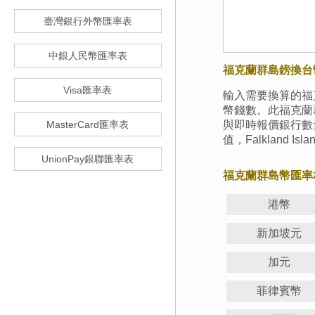
臺灣銀行外幣匯率表
中銀人民幣匯率表
福克蘭群島鎊換台
Visa匯率表
輸入需要換算的福
幣錢數。此福克蘭
MasterCard匯率表
與即時報價銀行數
值，Falkland Is
UnionPay銀聯匯率表
福克蘭群島幣匯率
港幣
新加坡元
加元
菲律賓幣