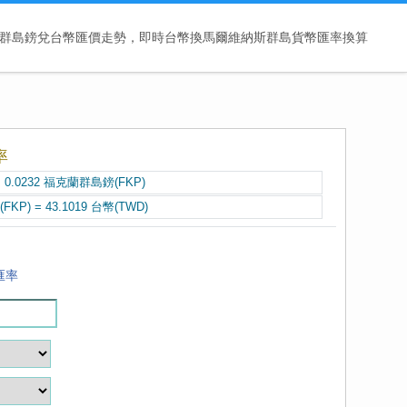
群島鎊兌台幣匯價走勢，即時台幣換馬爾維納斯群島貨幣匯率換算
率
= 0.0232 福克蘭群島鎊(FKP)
KP) = 43.1019 台幣(TWD)
匯率