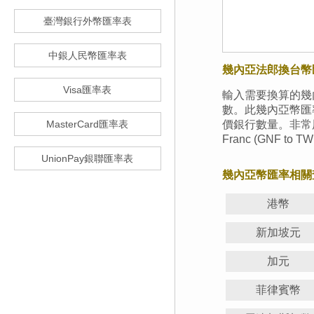
臺灣銀行外幣匯率表
中銀人民幣匯率表
幾內亞法郎換台幣
Visa匯率表
輸入需要換算的幾
數。此幾內亞幣匯
MasterCard匯率表
價銀行數量。非常
Franc (GNF 
UnionPay銀聯匯率表
幾內亞幣匯率相關
港幣
新加坡元
加元
菲律賓幣