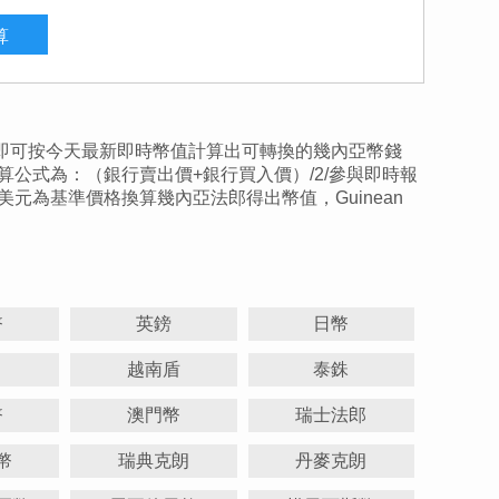
鈕即可按今天最新即時幣值計算出可轉換的幾內亞幣錢
公式為：（銀行賣出價+銀行買入價）/2/參與即時報
為基準價格換算幾內亞法郎得出幣值，Guinean
幣
英鎊
日幣
越南盾
泰銖
幣
澳門幣
瑞士法郎
幣
瑞典克朗
丹麥克朗