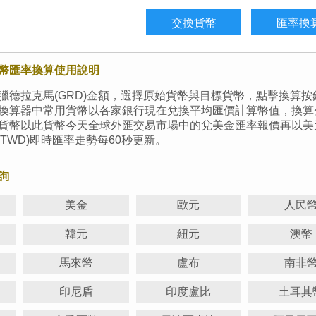
幣匯率換算使用說明
臘德拉克馬(GRD)金額，選擇原始貨幣與目標貨幣，點擊換算
換算器中常用貨幣以各家銀行現在兌換平均匯價計算幣值，換算公
貨幣以此貨幣今天全球外匯交易市場中的兌美金匯率報價再以美元
D to TWD)即時匯率走勢每60秒更新。
詢
美金
歐元
人民
韓元
紐元
澳幣
馬來幣
盧布
南非
印尼盾
印度盧比
土耳其