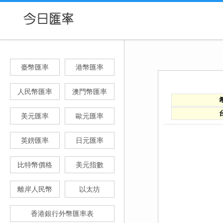
臺幣匯率
港幣匯率
人民幣匯率
澳門幣匯率
美元匯率
歐元匯率
英鎊匯率
日元匯率
比特幣價格
美元指數
離岸人民幣
以太坊
香港銀行外幣匯率表