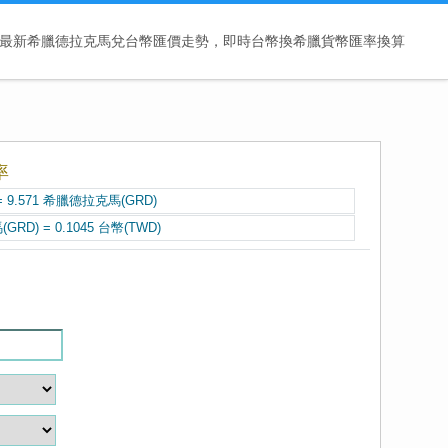
最新希臘德拉克馬兌台幣匯價走勢，即時台幣換希臘貨幣匯率換算
率
= 9.571 希臘德拉克馬(GRD)
RD) = 0.1045 台幣(TWD)