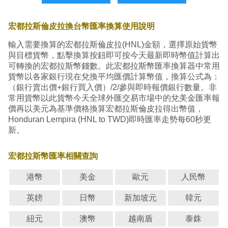
宏都拉斯倫皮拉換台幣匯率換算使用說明
輸入需要換算的宏都拉斯倫皮拉(HNL)金額，選擇原始貨幣
與目標貨幣，點擊換算按鈕即可按今天最新即時幣值計算出
可轉換的宏都拉斯幣錢數。此宏都拉斯幣匯率換算器中常用
貨幣以各家銀行現在兌換平均匯價計算幣值，換算公式為：
（銀行賣出價+銀行買入價）/2/參與即時報價銀行數量。非
常用貨幣以此貨幣今天全球外匯交易市場中的兌美金匯率報
價再以美元為基準價格換算宏都拉斯倫皮拉得出幣值，
Honduran Lempira (HNL to TWD)即時匯率走勢每60秒更
新。
宏都拉斯幣匯率相關查詢
港幣
美金
歐元
人民幣
英鎊
日幣
新加坡元
韓元
紐元
澳幣
越南盾
泰銖