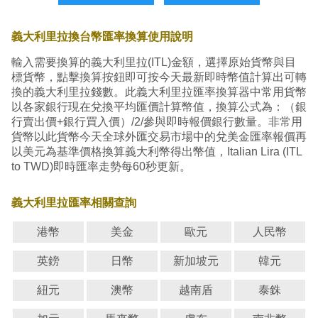
義大利里拉換台幣匯率換算使用說明
輸入需要換算的義大利里拉(ITL)金額，選擇原始貨幣與目
標貨幣，點擊換算按鈕即可按今天最新即時幣值計算出可轉
換的義大利里拉錢數。此義大利里拉匯率換算器中常用貨幣
以各家銀行現在兌換平均匯價計算幣值，換算公式為：（銀
行賣出價+銀行買入價）/2/參與即時報價銀行數量。非常用
貨幣以此貨幣今天全球外匯交易市場中的兌美金匯率報價再
以美元為基準價格換算義大利幣得出幣值，Italian Lira (ITL
to TWD)即時匯率走勢每60秒更新。
義大利里拉匯率相關查詢
港幣
美金
歐元
人民幣
英鎊
日幣
新加坡元
韓元
紐元
澳幣
越南盾
泰銖