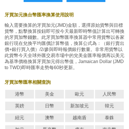
牙買加元換台幣匯率換算使用說明
輸入需要換算的牙買加元(JMD)金額，選擇原始貨幣與目標
貨幣，點擊換算按鈕即可按今天最新即時幣值計算出可轉換
的牙買加幣錢數。此牙買加幣匯率換算器中常用貨幣以各家
銀行現在兌換平均匯價計算幣值，換算公式為：（銀行賣出
價+銀行買入價）/2/參與即時報價銀行數量。非常用貨幣以
此貨幣今天全球外匯交易市場中的兌美金匯率報價再以美元
為基準價格換算牙買加元得出幣值，Jamaican Dollar (JMD
to TWD)即時匯率走勢每60秒更新。
牙買加幣匯率相關查詢
港幣
美金
歐元
人民幣
英鎊
日幣
新加坡元
韓元
紐元
澳幣
越南盾
泰銖