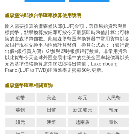
盧森堡法郎換台幣匯率換算使用說明
輸入需要換算的盧森堡法郎(LUF)金額，選擇原始貨幣與目
標貨幣，點擊換算按鈕即可按今天最新即時幣值計算出可轉
換的盧森堡幣錢數。此盧森堡幣匯率換算器中常用貨幣以各
家銀行現在兌換平均匯價計算幣值，換算公式為：（銀行賣
出價+銀行買入價）/2/參與即時報價銀行數量。非常用貨幣
以此貨幣今天全球外匯交易市場中的兌美金匯率報價再以美
元為基準價格換算盧森堡法郎得出幣值，Luxembourg
Franc (LUF to TWD)即時匯率走勢每60秒更新。
盧森堡幣匯率相關查詢
港幣
美金
歐元
人民幣
英鎊
日幣
新加坡元
韓元
紐元
澳幣
越南盾
泰銖