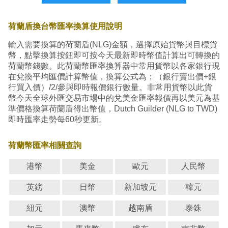
荷蘭盾換台幣匯率換算使用說明
輸入需要換算的荷蘭盾(NLG)金額，選擇原始貨幣與目標貨
幣，點擊換算按鈕即可按今天最新即時幣值計算出可轉換的
荷蘭幣錢數。此荷蘭幣匯率換算器中常用貨幣以各家銀行現
在兌換平均匯價計算幣值，換算公式為：（銀行賣出價+銀
行買入價）/2/參與即時報價銀行數量。非常用貨幣以此貨
幣今天全球外匯交易市場中的兌美金匯率報價再以美元為基
準價格換算荷蘭盾得出幣值，Dutch Guilder (NLG to TWD)
即時匯率走勢每60秒更新。
荷蘭幣匯率相關查詢
港幣
美金
歐元
人民幣
英鎊
日幣
新加坡元
韓元
紐元
澳幣
越南盾
泰銖