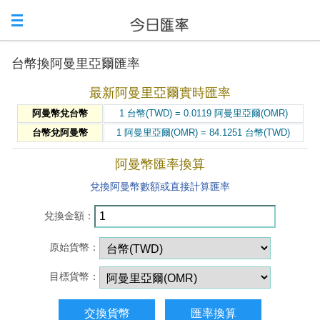
台幣換阿曼里亞爾匯率
最新阿曼里亞爾實時匯率
阿曼幣兌台幣
1 台幣(TWD) = 0.0119 阿曼里亞爾(OMR)
台幣兌阿曼幣
1 阿曼里亞爾(OMR) = 84.1251 台幣(TWD)
阿曼幣匯率換算
兌換阿曼幣數額或直接計算匯率
兌換金額：
原始貨幣：
目標貨幣：