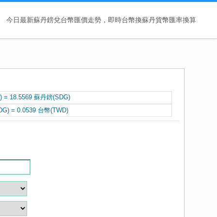
今日最新蘇丹鎊兌台幣匯價走勢，即時台幣換蘇丹貨幣匯率換算
 = 18.5569 蘇丹鎊(SDG)
G) = 0.0539 台幣(TWD)