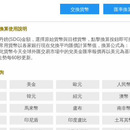
換算使用說明
丹鎊(SDG)金額，選擇原始貨幣與目標貨幣，點擊換算按鈕即
常用貨幣以各家銀行現在兌換平均匯價計算幣值，換算公式為：（
貨幣今天全球外匯交易市場中的兌美金匯率報價再以美元為基準價格換算
率走勢每60秒更新。
詢
美金
歐元
人民
韓元
紐元
澳幣
馬來幣
盧布
南非
印尼盾
印度盧比
土耳其