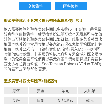
聖多美普林西比多布拉換台幣匯率換算使用說明
輸入需要換算的聖多美普林西比多布拉(STN)金額，選擇原
始貨幣與目標貨幣，點擊換算按鈕即可按今天最新即時幣值
計算出可轉換的聖多美普林西比幣錢數。此聖多美普林西比
幣匯率換算器中常用貨幣以各家銀行現在兌換平均匯價計算
幣值，換算公式為：（銀行賣出價+銀行買入價）/2/參與即
時報價銀行數量。非常用貨幣以此貨幣今天全球外匯交易市
場中的兌美金匯率報價再以美元為基準價格換算聖多美普林
西比多布拉得出幣值，Sao Tomean Dobras (STN to TWD)
即時匯率走勢每60秒更新。
聖多美普林西比幣匯率相關查詢
港幣
美金
歐元
人民幣
英鎊
日幣
新加坡元
韓元