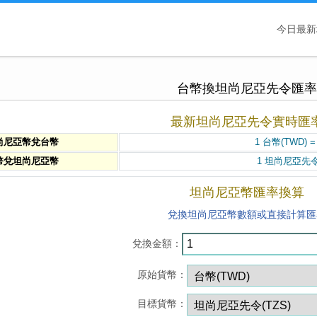
今日最新
台幣換坦尚尼亞先令匯率
最新坦尚尼亞先令實時匯
尚尼亞幣兌台幣
1 台幣(TWD) 
幣兌坦尚尼亞幣
1 坦尚尼亞先令(T
坦尚尼亞幣匯率換算
兌換坦尚尼亞幣數額或直接計算匯
兌換金額：
原始貨幣：
目標貨幣：