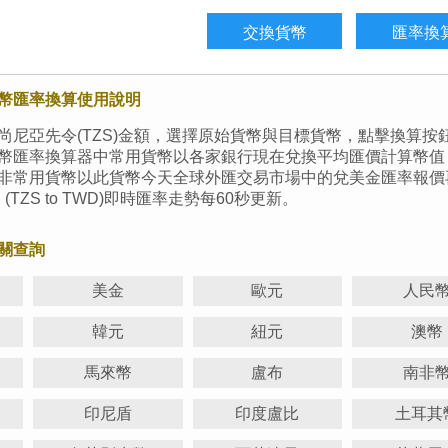
幣匯率換算使用說明
尚尼亞先令(TZS)金額，選擇原始貨幣與目標貨幣，點擊換算
幣匯率換算器中常用貨幣以各家銀行現在兌換平均匯價計算幣值，
非常用貨幣以此貨幣今天全球外匯交易市場中的兌美金匯率報價
lling (TZS to TWD)即時匯率走勢每60秒更新。
關查詢
美金
歐元
人民
韓元
紐元
澳幣
馬來幣
盧布
南非
印尼盾
印度盧比
土耳其